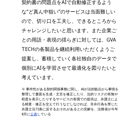
契約書の問題点をAIで自動修正するよう
な“ど真ん中狙い”のサービスは当面難しい
ので、切り口を工夫し、できるところから
チャレンジしたいと思います。また企業ご
との用語・表現の揺らぎに対しては、GVA
TECHの各製品を継続利用いただくようご
提案し、蓄積していく各社独自のデータで
個別にAIを学習させて最適化を図りたいと
考えています。
※ 事件性がある契約関係事務に関し、AIが法的観点から事情を
整理して書面を生成・文言を修正したり、法的リスクの有無や
程度を表示したりするサービスの有償での提供は、弁護士によ
る精査・修正を交えて行うなどしなければ、非弁行為を禁じた
弁護士法72条に反するおそれがあるとの見解を、法務省が今年
8月に
公表
している